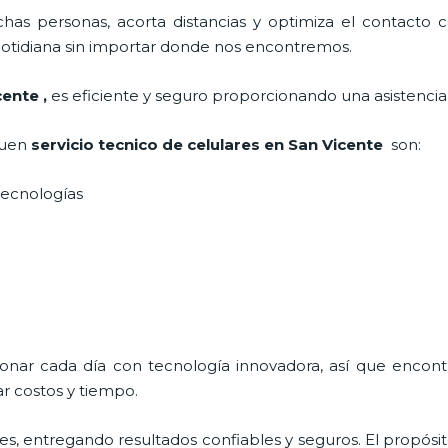
as personas, acorta distancias y optimiza el contacto co
a cotidiana sin importar donde nos encontremos.
cente
,
es eficiente y seguro proporcionando una asistencia 
buen
servicio tecnico de celulares en San Vicente
son:
s tecnologías
cionar cada día con tecnología innovadora, así que encon
r costos y tiempo.
s, entregando resultados confiables y seguros. El propósi