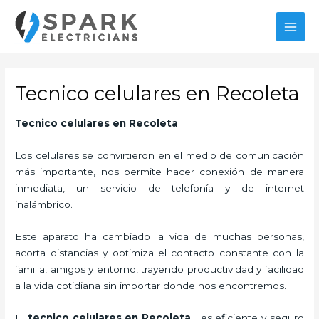
Ir
al
MAI
contenido
MEN
Tecnico celulares en Recoleta
Tecnico celulares en Recoleta
Los celulares se convirtieron en el medio de comunicación
más importante, nos permite hacer conexión de manera
inmediata, un servicio de telefonía y de internet
inalámbrico.
Este aparato ha cambiado la vida de muchas personas,
acorta distancias y optimiza el contacto constante con la
familia, amigos y entorno, trayendo productividad y facilidad
a la vida cotidiana sin importar donde nos encontremos.
El
tecnico celulares en Recoleta
,
es eficiente y seguro