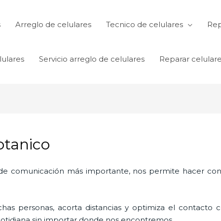
s
Arreglo de celulares
Tecnico de celulares
Rep
lulares
Servicio arreglo de celulares
Reparar celular
otanico
o de comunicación más importante, nos permite hacer con
as personas, acorta distancias y optimiza el contacto co
a cotidiana sin importar donde nos encontremos.