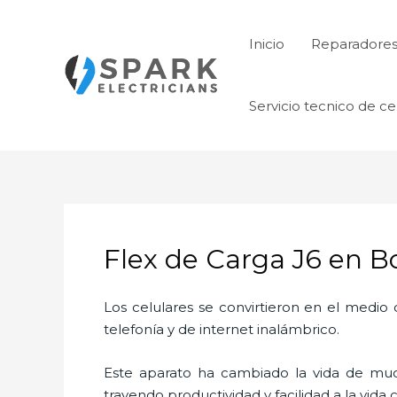
Ir
al
Inicio
Reparadore
contenido
Servicio tecnico de ce
Flex de Carga J6 en B
Los celulares se convirtieron en el medi
telefonía y de internet inalámbrico.
Este aparato ha cambiado la vida de much
trayendo productividad y facilidad a la vid