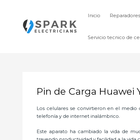
Ir
al
Inicio
Reparadore
contenido
Servicio tecnico de ce
Pin de Carga Huawei Y
Los celulares se convirtieron en el medi
telefonía y de internet inalámbrico.
Este aparato ha cambiado la vida de much
trayendo productividad y facilidad a la vid