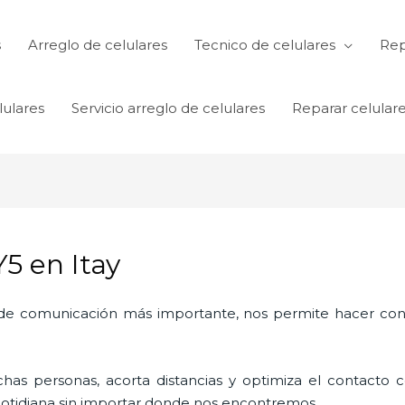
s
Arreglo de celulares
Tecnico de celulares
Rep
lulares
Servicio arreglo de celulares
Reparar celular
5 en Itay
o de comunicación más importante, nos permite hacer con
as personas, acorta distancias y optimiza el contacto co
a cotidiana sin importar donde nos encontremos.