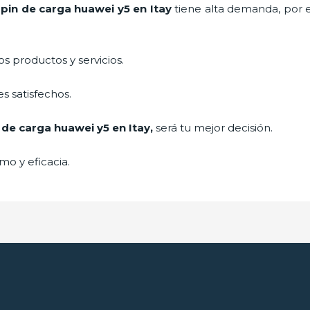
e
pin de car
ga huawei y5
en Itay
tiene alta demanda, por 
 productos y servicios.
s satisfechos.
 de car
ga huawei y5
en Itay,
será tu mejor decisión.
mo y eficacia.