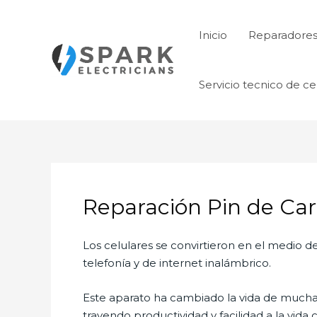
Ir
al
Inicio
Reparadore
contenido
Servicio tecnico de ce
Reparación Pin de Ca
Los celulares se convirtieron en el medio
telefonía y de internet inalámbrico.
Este aparato ha cambiado la vida de muchas 
trayendo productividad y facilidad a la vid