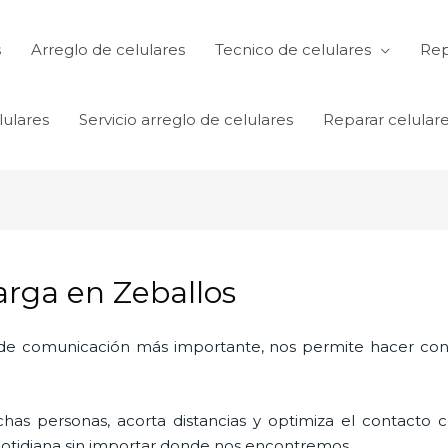
s
Arreglo de celulares
Tecnico de celulares
Rep
lulares
Servicio arreglo de celulares
Reparar celular
arga en Zeballos
o de comunicación más importante, nos permite hacer con
as personas, acorta distancias y optimiza el contacto co
a cotidiana sin importar donde nos encontremos.