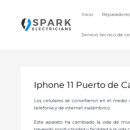
Ir
al
Inicio
Reparadore
contenido
Servicio tecnico de ce
Iphone 11 Puerto de C
Los celulares se convirtieron en el medi
telefonía y de internet inalámbrico.
Este aparato ha cambiado la vida de much
trayendo productividad y facilidad a la vid