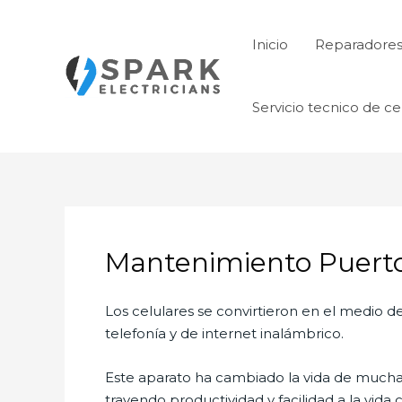
Ir
al
Inicio
Reparadore
contenido
Servicio tecnico de ce
Mantenimiento Puertos
Los celulares se convirtieron en el medio
telefonía y de internet inalámbrico.
Este aparato ha cambiado la vida de muchas 
trayendo productividad y facilidad a la vid