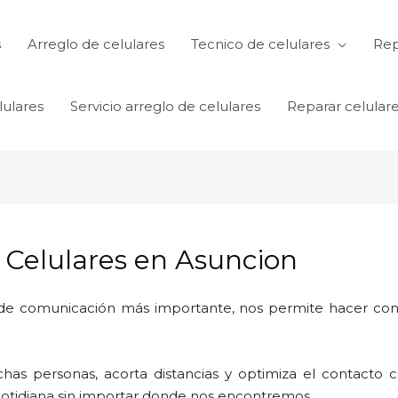
s
Arreglo de celulares
Tecnico de celulares
Rep
lulares
Servicio arreglo de celulares
Reparar celular
a Celulares en Asuncion
o de comunicación más importante, nos permite hacer con
as personas, acorta distancias y optimiza el contacto co
a cotidiana sin importar donde nos encontremos.