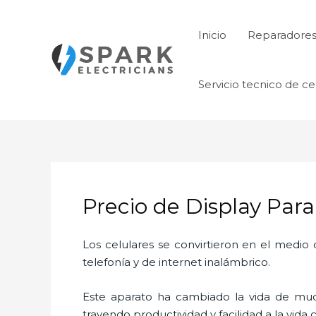
Ir
al
Inicio
Reparadore
contenido
Servicio tecnico de ce
Precio de Display Par
Los celulares se convirtieron en el medi
telefonía y de internet inalámbrico.
Este aparato ha cambiado la vida de much
trayendo productividad y facilidad a la vid