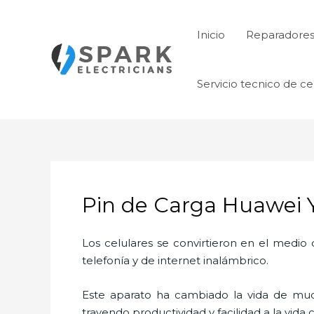
Ir
al
Inicio
Reparadore
contenido
Servicio tecnico de ce
Pin de Carga Huawei Y
Los celulares se convirtieron en el medi
telefonía y de internet inalámbrico.
Este aparato ha cambiado la vida de much
trayendo productividad y facilidad a la vid