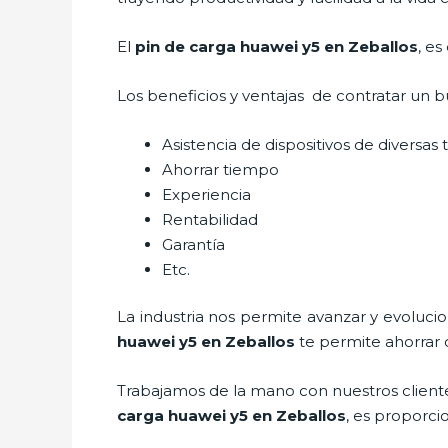
El
pin de car
ga huawei y5 en Zeballos
, e
Los beneficios y ventajas de contratar un b
Asistencia de dispositivos de diversas
Ahorrar tiempo
Experiencia
Rentabilidad
Garantía
Etc.
La industria nos permite avanzar y evoluci
huawei y5
en Zeballos
te permite ahorrar 
Trabajamos de la mano con nuestros cliente
car
ga huawei y5
en Zeballos
, es proporci