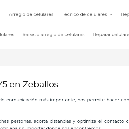
s
Arreglo de celulares
Tecnico de celulares
Rep
lulares
Servicio arreglo de celulares
Reparar celular
5 en Zeballos
o de comunicación más importante, nos permite hacer con
as personas, acorta distancias y optimiza el contacto co
a cotidiana sin importar donde nos encontremos.