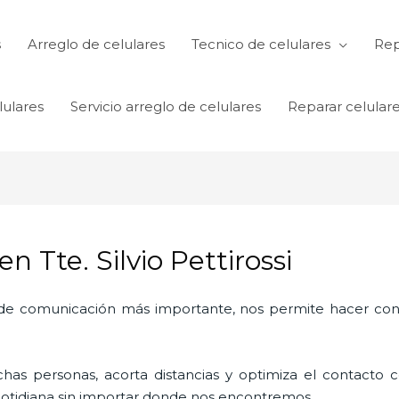
s
Arreglo de celulares
Tecnico de celulares
Rep
lulares
Servicio arreglo de celulares
Reparar celular
 Tte. Silvio Pettirossi
o de comunicación más importante, nos permite hacer con
as personas, acorta distancias y optimiza el contacto co
a cotidiana sin importar donde nos encontremos.