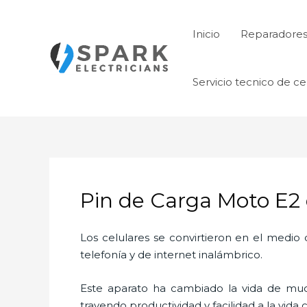
Ir
al
Inicio
Reparadore
contenido
Servicio tecnico de ce
Pin de Carga Moto E2 en
Los celulares se convirtieron en el medi
telefonía y de internet inalámbrico.
Este aparato ha cambiado la vida de much
trayendo productividad y facilidad a la vid