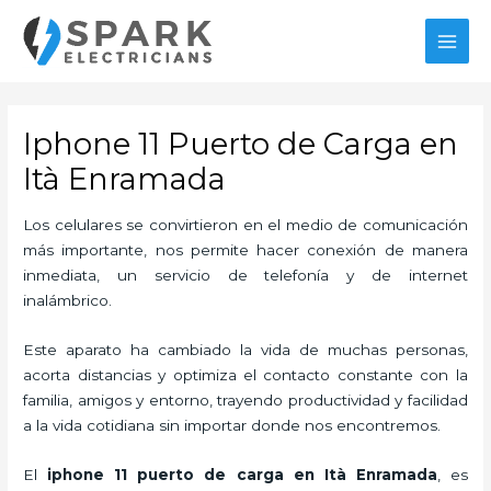
Ir
al
MAI
contenido
MEN
Iphone 11 Puerto de Carga en
Ità Enramada
Los celulares se convirtieron en el medio de comunicación
más importante, nos permite hacer conexión de manera
inmediata, un servicio de telefonía y de internet
inalámbrico.
Este aparato ha cambiado la vida de muchas personas,
acorta distancias y optimiza el contacto constante con la
familia, amigos y entorno, trayendo productividad y facilidad
a la vida cotidiana sin importar donde nos encontremos.
El
iphone 11 puerto de carga en Ità Enramada
, es