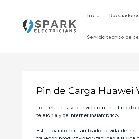
Ir
al
Inicio
Reparadore
contenido
Servicio tecnico de ce
Pin de Carga Huawei Y
Los celulares se convirtieron en el medi
telefonía y de internet inalámbrico.
Este aparato ha cambiado la vida de much
trayendo productividad y facilidad a la vid