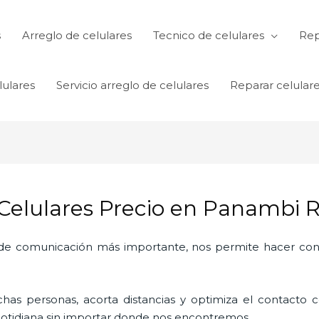
s
Arreglo de celulares
Tecnico de celulares
Rep
lulares
Servicio arreglo de celulares
Reparar celular
 Celulares Precio en Panambi 
o de comunicación más importante, nos permite hacer con
as personas, acorta distancias y optimiza el contacto co
a cotidiana sin importar donde nos encontremos.