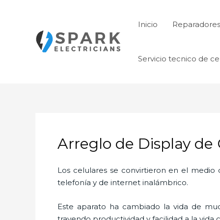
Ir
al
Inicio
Reparadore
contenido
Servicio tecnico de ce
Arreglo de Display de
Los celulares se convirtieron en el medi
telefonía y de internet inalámbrico.
Este aparato ha cambiado la vida de much
trayendo productividad y facilidad a la vid