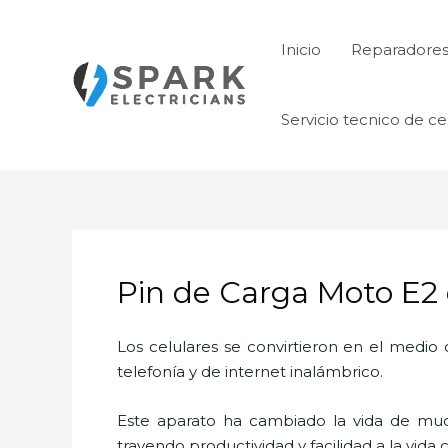
Ir
al
Inicio
Reparadore
contenido
Servicio tecnico de ce
Pin de Carga Moto E2 e
Los celulares se convirtieron en el medi
telefonía y de internet inalámbrico.
Este aparato ha cambiado la vida de much
trayendo productividad y facilidad a la vid