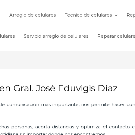
s
Arreglo de celulares
Tecnico de celulares
Rep
lulares
Servicio arreglo de celulares
Reparar celular
n Gral. José Eduvigis Díaz
o de comunicación más importante, nos permite hacer con
as personas, acorta distancias y optimiza el contacto co
a cotidiana sin importar donde nos encontremos.