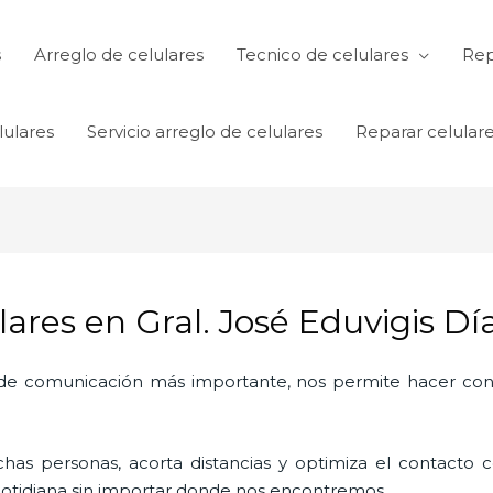
s
Arreglo de celulares
Tecnico de celulares
Rep
lulares
Servicio arreglo de celulares
Reparar celular
lares en Gral. José Eduvigis Dí
o de comunicación más importante, nos permite hacer con
as personas, acorta distancias y optimiza el contacto co
a cotidiana sin importar donde nos encontremos.