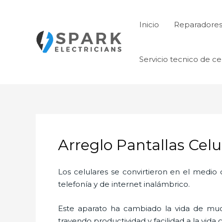
Ir
al
Inicio
Reparadore
contenido
Servicio tecnico de ce
Arreglo Pantallas Celu
Los celulares se convirtieron en el medi
telefonía y de internet inalámbrico.
Este aparato ha cambiado la vida de much
trayendo productividad y facilidad a la vid