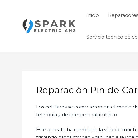
Ir
al
Inicio
Reparadore
contenido
Servicio tecnico de ce
Reparación Pin de Ca
Los celulares se convirtieron en el medio
telefonía y de internet inalámbrico.
Este aparato ha cambiado la vida de muchas 
trayendo productividad y facilidad a la vid