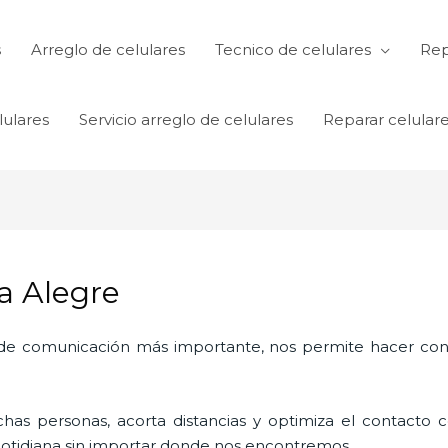
s
Arreglo de celulares
Tecnico de celulares
Rep
lulares
Servicio arreglo de celulares
Reparar celular
ta Alegre
o de comunicación más importante, nos permite hacer con
as personas, acorta distancias y optimiza el contacto co
a cotidiana sin importar donde nos encontremos.