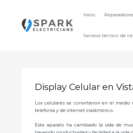
Ir
al
Inicio
Reparadore
contenido
Servicio tecnico de ce
Display Celular en Vis
Los celulares se convirtieron en el medi
telefonía y de internet inalámbrico.
Este aparato ha cambiado la vida de much
trayendo productividad y facilidad a la vid