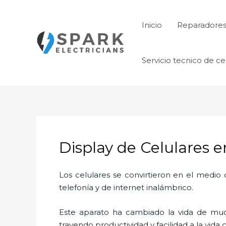
Ir
al
Inicio
Reparadore
contenido
Servicio tecnico de ce
Display de Celulares 
Los celulares se convirtieron en el medi
telefonía y de internet inalámbrico.
Este aparato ha cambiado la vida de much
trayendo productividad y facilidad a la vid