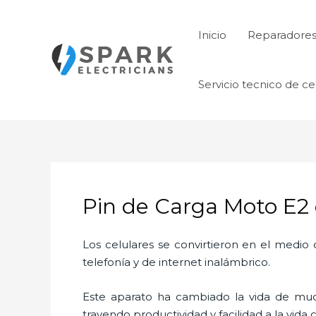
Ir
al
Inicio
Reparadore
contenido
Servicio tecnico de ce
Pin de Carga Moto E2 
Los celulares se convirtieron en el medi
telefonía y de internet inalámbrico.
Este aparato ha cambiado la vida de much
trayendo productividad y facilidad a la vid