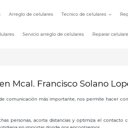
s
Arreglo de celulares
Tecnico de celulares
Rep
lulares
Servicio arreglo de celulares
Reparar celular
en Mcal. Francisco Solano Lop
o de comunicación más importante, nos permite hacer con
as personas, acorta distancias y optimiza el contacto co
a cotidiana sin importar donde nos encontremos.