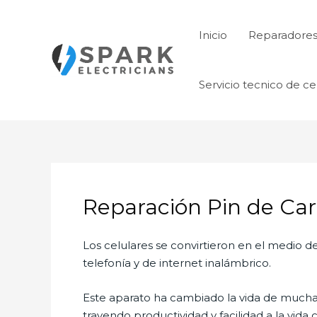
Ir
al
Inicio
Reparadore
contenido
Servicio tecnico de ce
Reparación Pin de Ca
Los celulares se convirtieron en el medio
telefonía y de internet inalámbrico.
Este aparato ha cambiado la vida de muchas 
trayendo productividad y facilidad a la vid