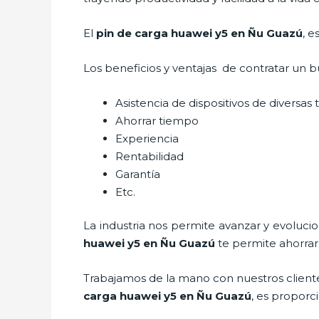
El
pin de car
ga huawei y5 en Ñu Guazú
, e
Los beneficios y ventajas de contratar un b
Asistencia de dispositivos de diversas
Ahorrar tiempo
Experiencia
Rentabilidad
Garantía
Etc.
La industria nos permite avanzar y evoluci
huawei y5
en Ñu Guazú
te permite ahorrar
Trabajamos de la mano con nuestros cliente
car
ga huawei y5
en Ñu Guazú
, es proporc