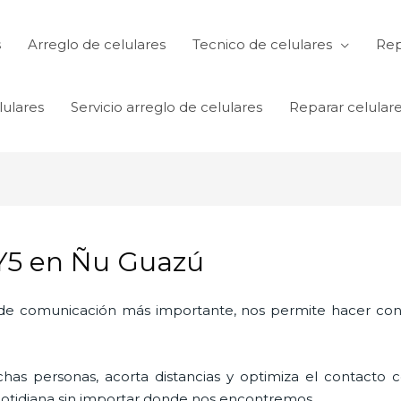
s
Arreglo de celulares
Tecnico de celulares
Rep
lulares
Servicio arreglo de celulares
Reparar celular
Y5 en Ñu Guazú
o de comunicación más importante, nos permite hacer con
as personas, acorta distancias y optimiza el contacto co
a cotidiana sin importar donde nos encontremos.