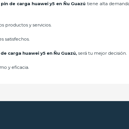
e
pin de car
ga huawei y5
en Ñu Guazú
tiene alta demanda
 productos y servicios.
s satisfechos.
 de car
ga huawei y5
en Ñu Guazú,
será tu mejor decisión.
mo y eficacia.