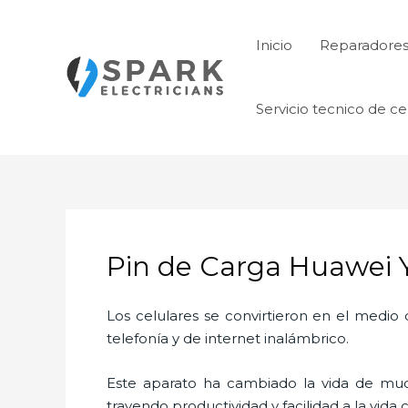
Ir
al
Inicio
Reparadore
contenido
Servicio tecnico de ce
Pin de Carga Huawei 
Los celulares se convirtieron en el medi
telefonía y de internet inalámbrico.
Este aparato ha cambiado la vida de much
trayendo productividad y facilidad a la vid