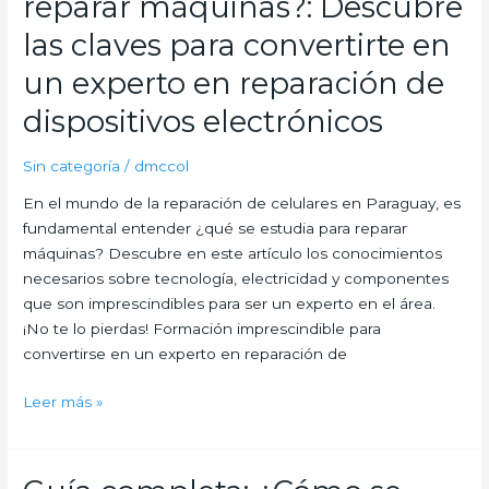
reparar máquinas?: Descubre
de
soporte
las claves para convertirte en
técnico:
un experto en reparación de
todo
lo
dispositivos electrónicos
que
necesitas
Sin categoría
/
dmccol
saber
En el mundo de la reparación de celulares en Paraguay, es
fundamental entender ¿qué se estudia para reparar
máquinas? Descubre en este artículo los conocimientos
necesarios sobre tecnología, electricidad y componentes
que son imprescindibles para ser un experto en el área.
¡No te lo pierdas! Formación imprescindible para
convertirse en un experto en reparación de
Título:
Leer más »
¿Qué
se
estudia