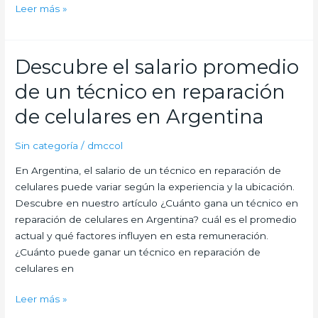
Guía
Leer más »
completa:
Estudios
necesarios
Descubre el salario promedio
para
de un técnico en reparación
ser
técnico
de celulares en Argentina
de
computadoras
Sin categoría
/
dmccol
En Argentina, el salario de un técnico en reparación de
celulares puede variar según la experiencia y la ubicación.
Descubre en nuestro artículo ¿Cuánto gana un técnico en
reparación de celulares en Argentina? cuál es el promedio
actual y qué factores influyen en esta remuneración.
¿Cuánto puede ganar un técnico en reparación de
celulares en
Descubre
Leer más »
el