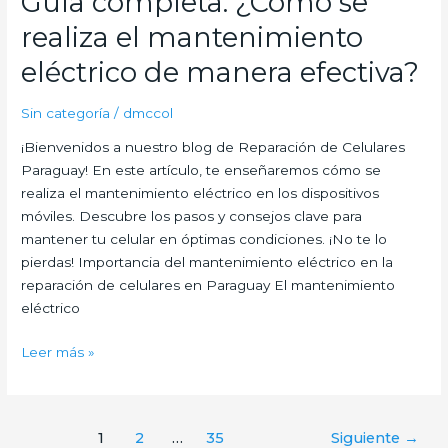
Guía completa: ¿Cómo se
para
realiza el mantenimiento
reparar
máquinas?:
eléctrico de manera efectiva?
Descubre
las
Sin categoría
/
dmccol
claves
¡Bienvenidos a nuestro blog de Reparación de Celulares
para
Paraguay! En este artículo, te enseñaremos cómo se
convertirte
realiza el mantenimiento eléctrico en los dispositivos
en
móviles. Descubre los pasos y consejos clave para
un
mantener tu celular en óptimas condiciones. ¡No te lo
experto
pierdas! Importancia del mantenimiento eléctrico en la
en
reparación de celulares en Paraguay El mantenimiento
reparación
eléctrico
de
dispositivos
Guía
Leer más »
electrónicos
completa:
¿Cómo
se
1
2
…
35
Siguiente
→
realiza