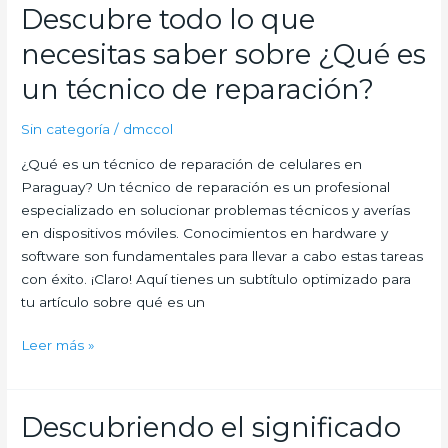
para
Descubre todo lo que
dar
necesitas saber sobre ¿Qué es
tus
primeros
un técnico de reparación?
pasos
en
Sin categoría
/
dmccol
la
¿Qué es un técnico de reparación de celulares en
reparación
Paraguay? Un técnico de reparación es un profesional
de
especializado en solucionar problemas técnicos y averías
electrónica
en dispositivos móviles. Conocimientos en hardware y
software son fundamentales para llevar a cabo estas tareas
con éxito. ¡Claro! Aquí tienes un subtítulo optimizado para
tu artículo sobre qué es un
Descubre
Leer más »
todo
lo
que
Descubriendo el significado
necesitas