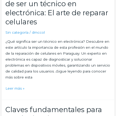
de ser un técnico en
saber
sobre
electrónica: El arte de reparar
¿Qué
celulares
es
un
Sin categoría
/
dmccol
técnico
de
¿Qué significa ser un técnico en electrónica? Descubre en
reparación?
este artículo la importancia de esta profesión en el mundo
de la reparación de celulares en Paraguay. Un experto en
electrónica es capaz de diagnosticar y solucionar
problemas en dispositivos móviles, garantizando un servicio
de calidad para los usuarios. ¡Sigue leyendo para conocer
más sobre esta
Descubriendo
Leer más »
el
significado
de
Claves fundamentales para
ser