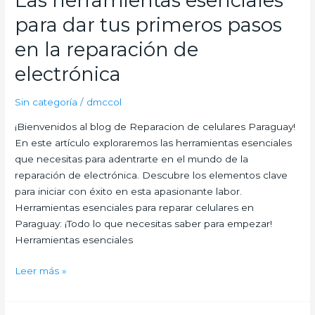
Las herramientas esenciales
donde
para dar tus primeros pasos
trabaja
un
en la reparación de
técnico
electrónica
electrónico
Sin categoría
/
dmccol
¡Bienvenidos al blog de Reparacion de celulares Paraguay!
En este artículo exploraremos las herramientas esenciales
que necesitas para adentrarte en el mundo de la
reparación de electrónica. Descubre los elementos clave
para iniciar con éxito en esta apasionante labor.
Herramientas esenciales para reparar celulares en
Paraguay: ¡Todo lo que necesitas saber para empezar!
Herramientas esenciales
Las
Leer más »
herramientas
esenciales