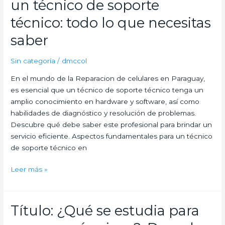
un técnico de soporte
un
técnico
técnico: todo lo que necesitas
en
saber
electrónica:
El
Sin categoría
/
dmccol
arte
de
En el mundo de la Reparacion de celulares en Paraguay,
reparar
es esencial que un técnico de soporte técnico tenga un
celulares
amplio conocimiento en hardware y software, así como
habilidades de diagnóstico y resolución de problemas.
Descubre qué debe saber este profesional para brindar un
servicio eficiente. Aspectos fundamentales para un técnico
de soporte técnico en
Claves
Leer más »
fundamentales
para
un
Título: ¿Qué se estudia para
técnico