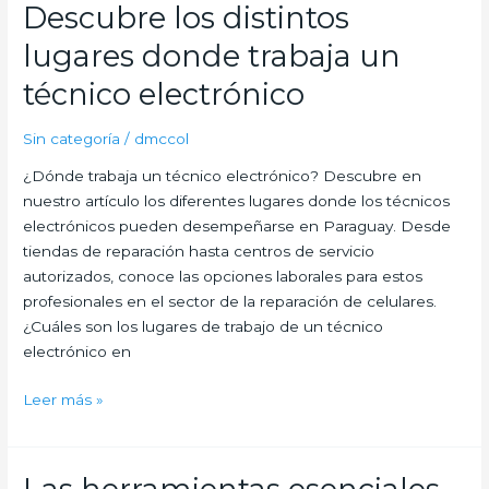
exacta
Descubre los distintos
del
lugares donde trabaja un
curso
de
técnico electrónico
reparación
de
Sin categoría
/
dmccol
celulares
¿Dónde trabaja un técnico electrónico? Descubre en
en
nuestro artículo los diferentes lugares donde los técnicos
Paraguay
electrónicos pueden desempeñarse en Paraguay. Desde
tiendas de reparación hasta centros de servicio
autorizados, conoce las opciones laborales para estos
profesionales en el sector de la reparación de celulares.
¿Cuáles son los lugares de trabajo de un técnico
electrónico en
Descubre
Leer más »
los
distintos
lugares