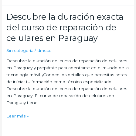
salario
promedio
Descubre la duración exacta
de
del curso de reparación de
un
técnico
celulares en Paraguay
en
reparación
Sin categoría
/
dmccol
de
Descubre la duración del curso de reparación de celulares
celulares
en Paraguay y prepárate para adentrarte en el mundo de la
en
tecnología móvil. ¡Conoce los detalles que necesitas antes
Argentina
de iniciar tu formación como técnico especializado!
Descubre la duración del curso de reparación de celulares
en Paraguay. El curso de reparación de celulares en
Paraguay tiene
Descubre
Leer más »
la
duración