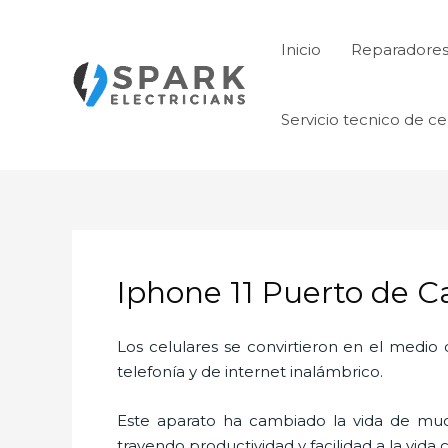
Ir
al
Inicio
Reparadore
contenido
Servicio tecnico de ce
Iphone 11 Puerto de C
Los celulares se convirtieron en el medi
telefonía y de internet inalámbrico.
Este aparato ha cambiado la vida de much
trayendo productividad y facilidad a la vid