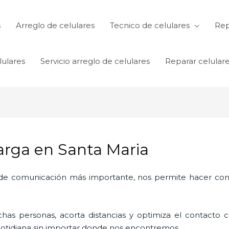
s
Arreglo de celulares
Tecnico de celulares
Rep
lulares
Servicio arreglo de celulares
Reparar celular
arga en Santa Maria
o de comunicación más importante, nos permite hacer con
as personas, acorta distancias y optimiza el contacto co
a cotidiana sin importar donde nos encontremos.