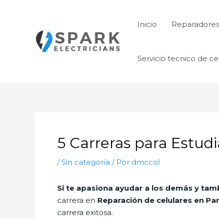
Ir
al
Inicio
Reparadore
contenido
Servicio tecnico de ce
5 Carreras para Estudi
/
Sin categoría
/ Por
dmccol
Si te apasiona ayudar a los demás y tamb
carrera en
Reparación de celulares en Pa
carrera exitosa.