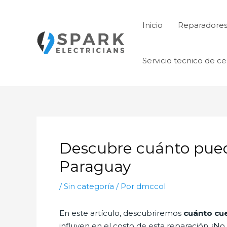
Ir
al
Inicio
Reparadore
contenido
Servicio tecnico de ce
Descubre cuánto puede
Paraguay
/
Sin categoría
/ Por
dmccol
En este artículo, descubriremos
cuánto cue
influyen en el costo de esta reparación. ¡N