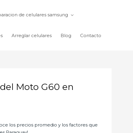
aracion de celulares samsung
es
Arreglar celulares
Blog
Contacto
 del Moto G60 en
e los precios promedio y los factores que
res Paraguay!