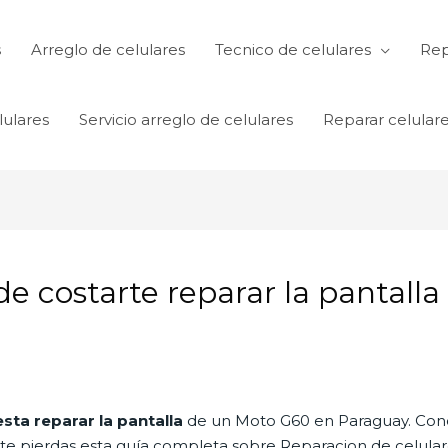
s
Arreglo de celulares
Tecnico de celulares
Rep
lulares
Servicio arreglo de celulares
Reparar celular
 costarte reparar la pantalla
sta reparar la pantalla
de un Moto G60 en Paraguay. Conoc
o te pierdas esta guía completa sobre Reparacion de celula