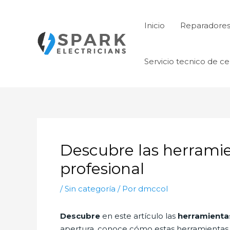
Ir
al
Inicio
Reparadore
contenido
Servicio tecnico de ce
Descubre las herramie
profesional
/
Sin categoría
/ Por
dmccol
Descubre
en este artículo las
herramienta
apertura, conoce cómo estas herramienta