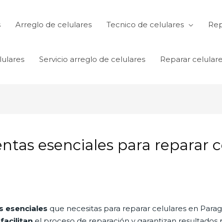
s
Arreglo de celulares
Tecnico de celulares
Rep
lulares
Servicio arreglo de celulares
Reparar celular
ntas esenciales para reparar 
s esenciales
que necesitas para reparar celulares en Parag
s
facilitan
el proceso de reparación y garantizan resultados pr