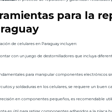
rramientas para la r
araguay
ración de celulares en Paraguay incluyen:
contar con un juego de destornilladores que incluya difere
undamentales para manipular componentes electrónicos sin d
rcuitos y soldaduras en los celulares, se requiere un buen ca
precisión en componentes pequeños, es recomendable utili
nta es útil para retirar componentes adheridos a la placa 