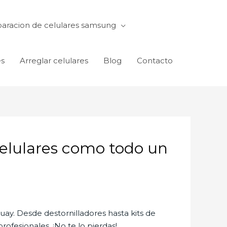
aracion de celulares samsung
es
Arreglar celulares
Blog
Contacto
celulares como todo un
uay. Desde destornilladores hasta kits de
ofesionales. ¡No te lo pierdas!