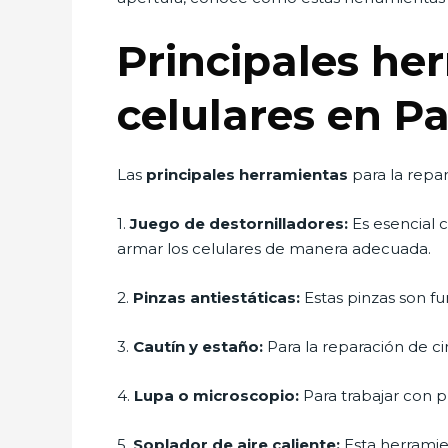
Principales he
celulares en P
Las
principales herramientas
para la repa
1.
Juego de destornilladores:
Es esencial 
armar los celulares de manera adecuada.
2.
Pinzas antiestáticas:
Estas pinzas son f
3.
Cautín y estaño:
Para la reparación de ci
4.
Lupa o microscopio:
Para trabajar con 
5.
Soplador de aire caliente:
Esta herramie