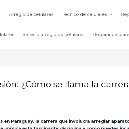
s
Arreglo de celulares
Tecnico de celulares
Rep
lulares
Servicio arreglo de celulares
Reparar celular
ión: ¿Cómo se llama la carrer
es en Paraguay
, la carrera que involucra arreglar apar
é implica esta fascinante disciplina y cómo puedes incur