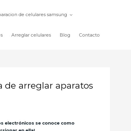
aracion de celulares samsung
es
Arreglar celulares
Blog
Contacto
a de arreglar aparatos
atos electrónicos se conoce como
sionar en ella!