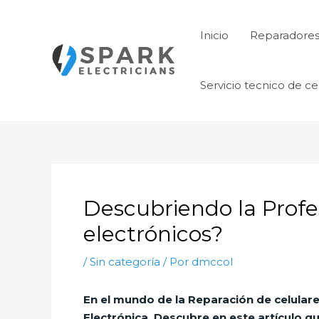
Ir
al
Inicio
Reparadore
contenido
Servicio tecnico de ce
Descubriendo la Profes
electrónicos?
/
Sin categoría
/ Por
dmccol
En el mundo de la
Reparación de celular
Electrónica
. Descubre en este artículo qu