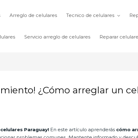
s
Arreglo de celulares
Tecnico de celulares
Rep
lulares
Servicio arreglo de celulares
Reparar celular
miento! ¿Cómo arreglar un cel
 celulares Paraguay!
En este artículo aprenderás
cómo arre
solucionar problemas comunes. ¡Mantente informado y descu