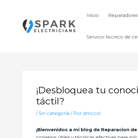
Ir
al
Inicio
Reparadore
contenido
Servicio tecnico de ce
¡Desbloquea tu conoci
táctil?
/
Sin categoría
/ Por
dmccol
¡Bienvenidos a mi blog de Reparacion de
consejos útiles y técnicas efectivas para 