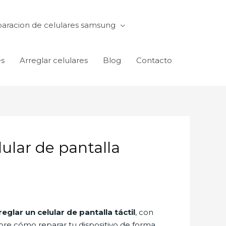
aracion de celulares samsung
es
Arreglar celulares
Blog
Contacto
ular de pantalla
glar un celular de pantalla táctil
, con
bre cómo reparar tu dispositivo de forma