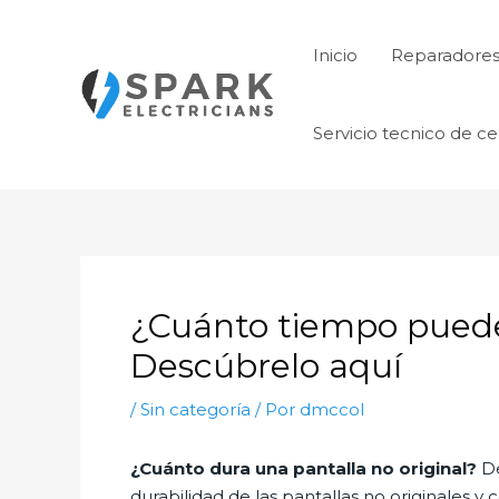
Ir
al
Inicio
Reparadore
contenido
Servicio tecnico de ce
¿Cuánto tiempo puede 
Descúbrelo aquí
/
Sin categoría
/ Por
dmccol
¿Cuánto dura una pantalla no original?
De
durabilidad de las pantallas no originales y 