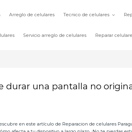
s
Arreglo de celulares
Tecnico de celulares
Rep
lulares
Servicio arreglo de celulares
Reparar celular
durar una pantalla no original
scubre en este artículo de Reparacion de celulares Paragu
cómo afecta a tu dispositivo a largo plazo. ¡No te pierdas es