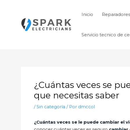
Ir
al
Inicio
Reparadore
contenido
Servicio tecnico de ce
¿Cuántas veces se pue
que necesitas saber
/
Sin categoría
/ Por
dmccol
¿Cuántas veces se le puede cambiar el vid
conocer cuántas veces es seguro
cambiar e