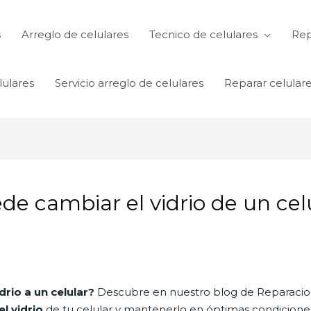
s
Arreglo de celulares
Tecnico de celulares
Rep
lulares
Servicio arreglo de celulares
Reparar celular
de cambiar el vidrio de un cel
rio a un celular?
Descubre en nuestro blog de Reparacion 
l vidrio
de tu celular y mantenerlo en óptimas condiciones.