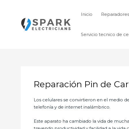
Ir
al
Inicio
Reparadore
contenido
Servicio tecnico de ce
Reparación Pin de Ca
Los celulares se convirtieron en el medio
telefonía y de internet inalámbrico.
Este aparato ha cambiado la vida de muchas 
trayendo productividad y facilidad a la vid