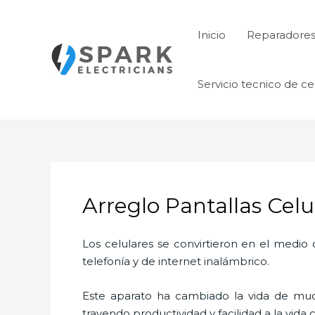
Ir
al
Inicio
Reparadore
contenido
Servicio tecnico de ce
Arreglo Pantallas Cel
Los celulares se convirtieron en el medi
telefonía y de internet inalámbrico.
Este aparato ha cambiado la vida de much
trayendo productividad y facilidad a la vid