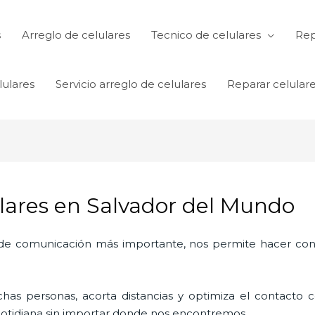
s
Arreglo de celulares
Tecnico de celulares
Rep
lulares
Servicio arreglo de celulares
Reparar celular
ulares en Salvador del Mundo
o de comunicación más importante, nos permite hacer con
as personas, acorta distancias y optimiza el contacto co
a cotidiana sin importar donde nos encontremos.